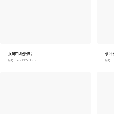
服饰礼服网站
茶叶
编号
mo005_15156
编号