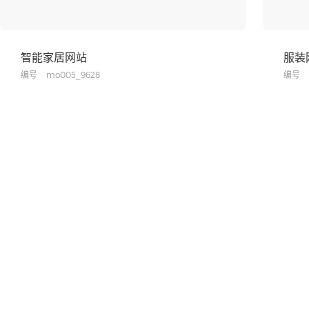
智能家居网站
服装
编号
mo005_9628
编号