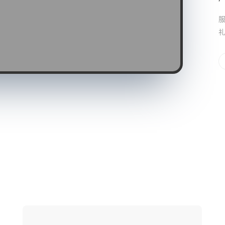
服
礼
网