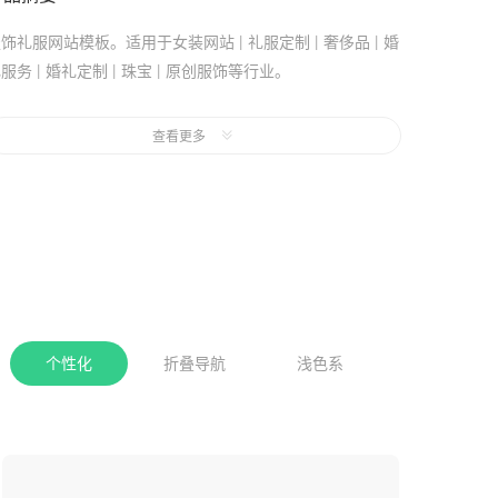
饰礼服网站模板。适用于女装网站 | 礼服定制 | 奢侈品 | 婚
服务 | 婚礼定制 | 珠宝 | 原创服饰等行业。
页风格：白色,汉堡导航,个性化。
查看更多
是否免费：支持7天免费试用，模板试用期间不会产生任何网
站建设和维护成本。
手机站：采用代码适配，非响应式网站，代码适配方式制作
手机网站，相对于响应式网站可能会有更好的网页交互体
验。
个性化
折叠导航
浅色系
收起