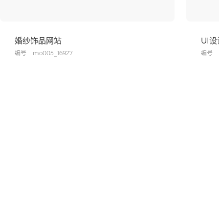
婚纱饰品网站
UI
编号
mo005_16927
编号