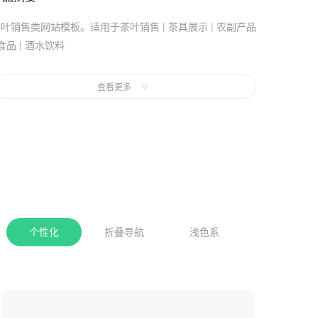
叶销售类网站模板。适用于茶叶销售 | 茶具展示 | 农副产品
 食品 | 酒水饮料
页风格：浅色,折叠导航。
查看更多
是否免费：支持7天免费试用，模板试用期间不会产生任何网
站建设和维护成本。
手机站：采用代码适配，非响应式网站，代码适配方式制作
手机网站，相对于响应式网站可能会有更好的网页交互体
验。
个性化
折叠导航
浅色系
收起