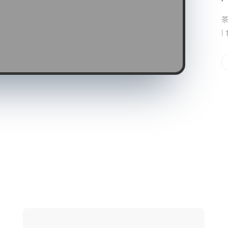
茶
|
网