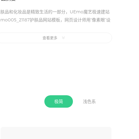
护肤品和化妆品是精致生活的一部分，UEmo魔艺极速建站
mo005_21187护肤品网站模板，网页设计师用“像素眼”设
计出的这套模板，不仅能放大护肤品及化妆品的精致与洁
净，还能通过网站的风格向访客传达产品的理念。我们设计
查看更多
师常常说，简单的设计比复杂的设计更复杂，这句话听起来
是不是拗口？可确实是这样的，设计师的巧思体现在了竖排
版、视频播放按钮等处，也体现在了每一条装饰线，和行业
特性匹配的动效上。
极简
浅色系
收起