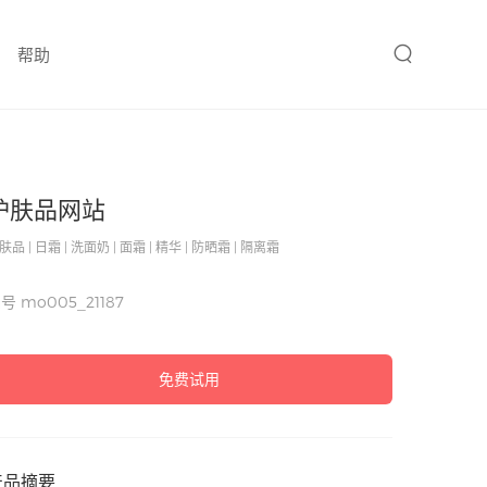
帮助
护肤品网站
肤品 | 日霜 | 洗面奶 | 面霜 | 精华 | 防晒霜 | 隔离霜
编号
mo005_21187
免费试用
产品摘要